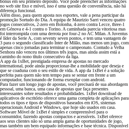
bônus em seu primeiro depósito. Você pode preencher as informações
no web site fixo e móvel, isso é uma questão de conveniência, não há
diferença funcional.
Além disso, para quem aposta nos esportes, vale a pena participar da
promoção Sortudo do Dia. A equipa de Maurizio Sarri venceu quatro
jogos consecutivos, 2-zero em Bolonha, 4-zero contra Lecce, three-1
em Génova e 4-1 contra o Torino. A caminhada parecia vitoriosa mas
foi interrompida com uma derrota por four-2 no AC Milan. A Juventus
é líder da Serie A, com seventy seven pontos, e tem uma vantagem de
3 para o segundo classificado Inter de Milão, mas menos um jogo, com
apenas cinco jornadas para terminar o campeonato. Contudo a Velha
Senhora não venceu nos últimos três jogos, mas ainda assim está a
caminho do nono título consecutivo da liga.
A app da 1xBet, prestigiada empresa de apostas no mercado
international, pode ainda proporcionar-lhe a mobilidade que deseja e
que se coaduna com o seu estilo de vida. A app da 1xBet é a solução
perfeita para quem não tem tempo para se sentar em frente a um
computador, funcionando de forma exenplar com android.
Para fazer um longo jogo de apostas, você precisará de sua abordagem
pessoal, uma banca, uma casa de apostas que faça presentes
interessantes sobre resultados e probabilidades. 1xBet download de
aplicativos de escritório oferece uma gama completa de aplicações para
todos os tipos e tipos de dispositivos baseados em iOS, sistemas
operacionais Android e Windows, que hoje são usados ​​em casa.
Software Móvel de 1xBet é simples e compreensível para o
consumidor, fazendo apostas compactos e acessíveis. 1xBet oferece
aos seus clientes não só uma ampla gama de oportunidades de jogo,
mas também um bem equipado informações e base técnica. Disponível