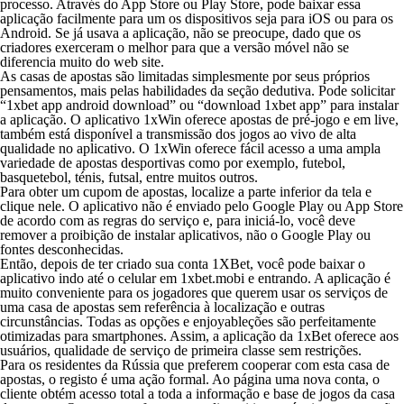
processo. Através do App Store ou Play Store, pode baixar essa
aplicação facilmente para um os dispositivos seja para iOS ou para os
Android. Se já usava a aplicação, não se preocupe, dado que os
criadores exerceram o melhor para que a versão móvel não se
diferencia muito do web site.
As casas de apostas são limitadas simplesmente por seus próprios
pensamentos, mais pelas habilidades da seção dedutiva. Pode solicitar
“1xbet app android download” ou “download 1xbet app” para instalar
a aplicação. O aplicativo 1xWin oferece apostas de pré-jogo e em live,
também está disponível a transmissão dos jogos ao vivo de alta
qualidade no aplicativo. O 1xWin oferece fácil acesso a uma ampla
variedade de apostas desportivas como por exemplo, futebol,
basquetebol, ténis, futsal, entre muitos outros.
Para obter um cupom de apostas, localize a parte inferior da tela e
clique nele. O aplicativo não é enviado pelo Google Play ou App Store
de acordo com as regras do serviço e, para iniciá-lo, você deve
remover a proibição de instalar aplicativos, não o Google Play ou
fontes desconhecidas.
Então, depois de ter criado sua conta 1XBet, você pode baixar o
aplicativo indo até o celular em 1xbet.mobi e entrando. A aplicação é
muito conveniente para os jogadores que querem usar os serviços de
uma casa de apostas sem referência à localização e outras
circunstâncias. Todas as opções e enjoyableções são perfeitamente
otimizadas para smartphones. Assim, a aplicação da 1xBet oferece aos
usuários, qualidade de serviço de primeira classe sem restrições.
Para os residentes da Rússia que preferem cooperar com esta casa de
apostas, o registo é uma ação formal. Ao página uma nova conta, o
cliente obtém acesso total a toda a informação e base de jogos da casa