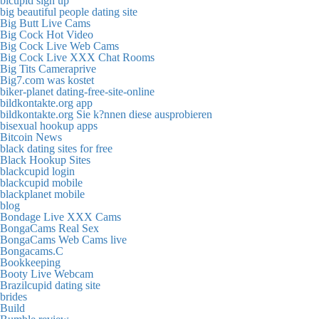
bicupid sign up
big beautiful people dating site
Big Butt Live Cams
Big Cock Hot Video
Big Cock Live Web Cams
Big Cock Live XXX Chat Rooms
Big Tits Cameraprive
Big7.com was kostet
biker-planet dating-free-site-online
bildkontakte.org app
bildkontakte.org Sie k?nnen diese ausprobieren
bisexual hookup apps
Bitcoin News
black dating sites for free
Black Hookup Sites
blackcupid login
blackcupid mobile
blackplanet mobile
blog
Bondage Live XXX Cams
BongaCams Real Sex
BongaCams Web Cams live
Bongacams.C
Bookkeeping
Booty Live Webcam
Brazilcupid dating site
brides
Build