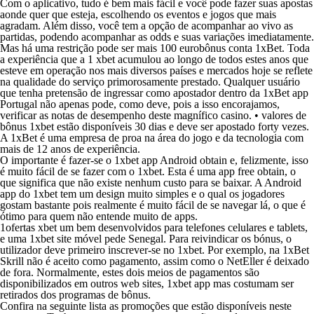
Com o aplicativo, tudo é bem mais fácil e você pode fazer suas apostas
aonde quer que esteja, escolhendo os eventos e jogos que mais
agradam. Além disso, você tem a opção de acompanhar ao vivo as
partidas, podendo acompanhar as odds e suas variações imediatamente.
Mas há uma restrição pode ser mais 100 eurobônus conta 1xBet. Toda
a experiência que a 1 xbet acumulou ao longo de todos estes anos que
esteve em operação nos mais diversos países e mercados hoje se reflete
na qualidade do serviço primorosamente prestado. Qualquer usuário
que tenha pretensão de ingressar como apostador dentro da 1xBet app
Portugal não apenas pode, como deve, pois a isso encorajamos,
verificar as notas de desempenho deste magnífico casino. • valores de
bônus 1xbet estão disponíveis 30 dias e deve ser apostado forty vezes.
A 1xBet é uma empresa de proa na área do jogo e da tecnologia com
mais de 12 anos de experiência.
O importante é fazer-se o 1xbet app Android obtain e, felizmente, isso
é muito fácil de se fazer com o 1xbet. Esta é uma app free obtain, o
que significa que não existe nenhum custo para se baixar. A Android
app do 1xbet tem um design muito simples e o qual os jogadores
gostam bastante pois realmente é muito fácil de se navegar lá, o que é
ótimo para quem não entende muito de apps.
1ofertas xbet um bem desenvolvidos para telefones celulares e tablets,
e uma 1xbet site móvel pede Senegal. Para reivindicar os bónus, o
utilizador deve primeiro inscrever-se no 1xbet. Por exemplo, na 1xBet
Skrill não é aceito como pagamento, assim como o NetEller é deixado
de fora. Normalmente, estes dois meios de pagamentos são
disponibilizados em outros web sites, 1xbet app mas costumam ser
retirados dos programas de bônus.
Confira na seguinte lista as promoções que estão disponíveis neste