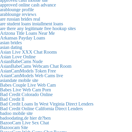
approved cash mobile site
approved online cash advance
arablounge profile
arablounge reviews
are russian brides real
are student loans installment loans
are there any legitimate free hookup sites
Arizona Title Loans Near Me
Arkansas Payday Loans
asian brides
asian dating
Asian Live XXX Chat Rooms
Asian Love Online
AsianBabeCams Nude
AsianBabeCams Webcam Chat Room
AsianCamModels Token Free
AsianCamModels Web Cams live
asiandate mobile site
Babes Couple Live Web Cam
Babes Live Web Cam Porn
Bad Credit Colorado Online
Bad Credit Il
Bad Credit Loans In West Virginia Direct Lenders
Bad Credit Online California Direct Lenders
badoo mobile site
badoodating.de hier dr?ben
BazooCam Live Sex Chat
Bazoocam Site