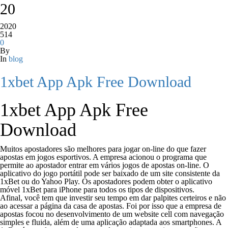
20
2020
514
0
By
In
blog
1xbet App Apk Free Download
1xbet App Apk Free
Download
Muitos apostadores são melhores para jogar on-line do que fazer
apostas em jogos esportivos. A empresa acionou o programa que
permite ao apostador entrar em vários jogos de apostas on-line. O
aplicativo do jogo portátil pode ser baixado de um site consistente da
1xBet ou do Yahoo Play. Os apostadores podem obter o aplicativo
móvel 1xBet para iPhone para todos os tipos de dispositivos.
Afinal, você tem que investir seu tempo em dar palpites certeiros e não
ao acessar a página da casa de apostas. Foi por isso que a empresa de
apostas focou no desenvolvimento de um website cell com navegação
simples e fluida, além de uma aplicação adaptada aos smartphones. A