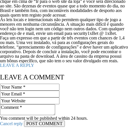
clique em cima de “Ir para o web site da loja” e você será direcionado
ao site. São dezenas de eventos quase que a todo momento do dia, no
Brasil e também fora, com incontáveis modalidades de desporto aos
quais quem tem registo pode acessar.
As leis locais e internacionais não permitem qualquer tipo de jogo a
menores em nenhuma circunstância. A situação mais difícil é quando
você não tem login nem um código nem outros dados. Com qualquer
endereço de e mail, envie um email para security1xBet @ 1xBet.
Faça um expresso em que a partir de três eventos com chances de 1,4
ou mais. Uma vez instalado, vá para as configurações gerais do
telefone, “gerenciamento de configurações” e deve haver um aplicativo
corporativo. Depois de concluir a instalação, você pode encontrar o
arquivo na pasta de download. A área de cassino da empresa possui
um bônus específico, que não tem o seu valor divulgado em reais.
LEAVE A REPLY
LEAVE A COMMENT
You comment will be published within 24 hours.
Cancel reply