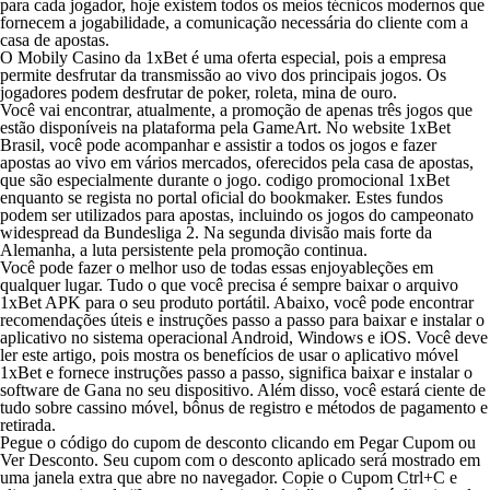
para cada jogador, hoje existem todos os meios técnicos modernos que
fornecem a jogabilidade, a comunicação necessária do cliente com a
casa de apostas.
O Mobily Casino da 1xBet é uma oferta especial, pois a empresa
permite desfrutar da transmissão ao vivo dos principais jogos. Os
jogadores podem desfrutar de poker, roleta, mina de ouro.
Você vai encontrar, atualmente, a promoção de apenas três jogos que
estão disponíveis na plataforma pela GameArt. No website 1xBet
Brasil, você pode acompanhar e assistir a todos os jogos e fazer
apostas ao vivo em vários mercados, oferecidos pela casa de apostas,
que são especialmente durante o jogo. codigo promocional 1xBet
enquanto se regista no portal oficial do bookmaker. Estes fundos
podem ser utilizados para apostas, incluindo os jogos do campeonato
widespread da Bundesliga 2. Na segunda divisão mais forte da
Alemanha, a luta persistente pela promoção continua.
Você pode fazer o melhor uso de todas essas enjoyableções em
qualquer lugar. Tudo o que você precisa é sempre baixar o arquivo
1xBet APK para o seu produto portátil. Abaixo, você pode encontrar
recomendações úteis e instruções passo a passo para baixar e instalar o
aplicativo no sistema operacional Android, Windows e iOS. Você deve
ler este artigo, pois mostra os benefícios de usar o aplicativo móvel
1xBet e fornece instruções passo a passo, significa baixar e instalar o
software de Gana no seu dispositivo. Além disso, você estará ciente de
tudo sobre cassino móvel, bônus de registro e métodos de pagamento e
retirada.
Pegue o código do cupom de desconto clicando em Pegar Cupom ou
Ver Desconto. Seu cupom com o desconto aplicado será mostrado em
uma janela extra que abre no navegador. Copie o Cupom Ctrl+C e