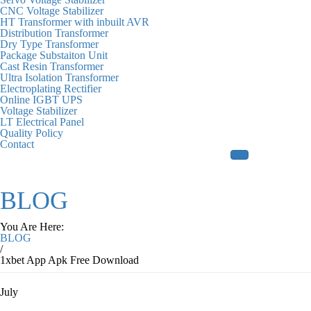
CNC Voltage Stabilizer
HT Transformer with inbuilt AVR
Distribution Transformer
Dry Type Transformer
Package Substaiton Unit
Cast Resin Transformer
Ultra Isolation Transformer
Electroplating Rectifier
Online IGBT UPS
Voltage Stabilizer
LT Electrical Panel
Quality Policy
Contact
BLOG
You Are Here:
BLOG
/
1xbet App Apk Free Download
July