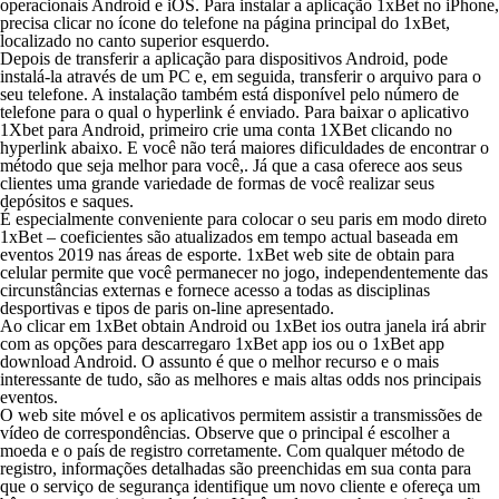
operacionais Android e iOS. Para instalar a aplicação 1xBet no iPhone,
precisa clicar no ícone do telefone na página principal do 1xBet,
localizado no canto superior esquerdo.
Depois de transferir a aplicação para dispositivos Android, pode
instalá-la através de um PC e, em seguida, transferir o arquivo para o
seu telefone. A instalação também está disponível pelo número de
telefone para o qual o hyperlink é enviado. Para baixar o aplicativo
1Xbet para Android, primeiro crie uma conta 1XBet clicando no
hyperlink abaixo. E você não terá maiores dificuldades de encontrar o
método que seja melhor para você,. Já que a casa oferece aos seus
clientes uma grande variedade de formas de você realizar seus
depósitos e saques.
É especialmente conveniente para colocar o seu paris em modo direto
1xBet – coeficientes são atualizados em tempo actual baseada em
eventos 2019 nas áreas de esporte. 1xBet web site de obtain para
celular permite que você permanecer no jogo, independentemente das
circunstâncias externas e fornece acesso a todas as disciplinas
desportivas e tipos de paris on-line apresentado.
Ao clicar em 1xBet obtain Android ou 1xBet ios outra janela irá abrir
com as opções para descarregaro 1xBet app ios ou o 1xBet app
download Android. O assunto é que o melhor recurso e o mais
interessante de tudo, são as melhores e mais altas odds nos principais
eventos.
O web site móvel e os aplicativos permitem assistir a transmissões de
vídeo de correspondências. Observe que o principal é escolher a
moeda e o país de registro corretamente. Com qualquer método de
registro, informações detalhadas são preenchidas em sua conta para
que o serviço de segurança identifique um novo cliente e ofereça um