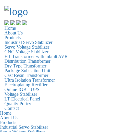
Home
About Us
Products
Industrial Servo Stabilizer
Servo Voltage Stabilizer
CNC Voltage Stabilizer
HT Transformer with inbuilt AVR
Distribution Transformer
Dry Type Transformer
Package Substaiton Unit
Cast Resin Transformer
Ultra Isolation Transformer
Electroplating Rectifier
Online IGBT UPS
Voltage Stabilizer
LT Electrical Panel
Quality Policy
Contact
Home
About Us
Products
Industrial Servo Stabilizer
Servo Voltage Stabilizer