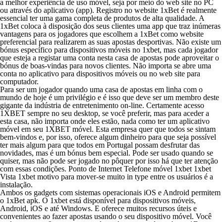
a melhor experiência de uso móvel, seja por meio do web site no PC
ou através do aplicativo (app). Registro no website 1xBet é realmente
essencial ter uma gama completa de produtos de alta qualidade. A
1xBet coloca à disposição dos seus clientes uma app que traz inúmeras
vantagens para os jogadores que escolhem a 1xBet como website
preferencial para realizarem as suas apostas desportivas. Não existe um
bónus específico para dispositivos móveis no 1xbet, mas cada jogador
que esteja a registar uma conta nesta casa de apostas pode aproveitar o
bónus de boas-vindas para novos clientes. Não importa se abre uma
conta no aplicativo para dispositivos móveis ou no web site para
computador.
Para ser um jogador quando uma casa de apostas em linha com o
mundo de hoje é um privilégio e é isso que deve ser um membro deste
gigante da indústria de entretenimento on-line. Certamente acesso
1XBET sempre no seu desktop, se você preferir, mas para aceder a
esta casa, não importa onde eles estão, nada como ter um aplicativo
móvel em seu 1XBET móvel. Esta empresa quer que todos se sintam
bem-vindos e, por isso, oferece algum dinheiro para que seja possível
ter mais algum para que todos em Portugal possam desfrutar das
novidades, mas é um bónus bem especial. Pode ser usado quando se
quiser, mas não pode ser jogado no pôquer por isso há que ter atenção
com essas condições. Ponto de Internet Telefone móvel 1xbet 1xbet
Vista 1xbet motivo para mover-se muito in type entre os usuários é a
instalação.
Ambos os gadgets com sistemas operacionais iOS e Android permitem
o 1xBet apk. O 1xbet está disponível para dispositivos móveis,
Android, iOS e até Windows. E oferece muitos recursos úteis e
convenientes ao fazer apostas usando o seu dispositivo móvel. Você