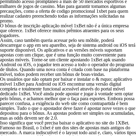
permitindo acesso promptâneo a mais de 50 mercados esportivos e
milhares de jogos de cassino. Mas para garantir tomamos algumas
precauções, como a oferta de codigo promocional 1xbet para quem
realizar cadastro preenchendo todas as informações solicitadas na
promo.
O bônus de inscrição aplicação móvel 1xBet não é a única empresa
que oferece. 1xBet oferece muitos prêmios atraentes para os seus
jogadores.
Assim, caso também queria acessar pelo seu móbile, poderá
descarregar o app em seu aparelho, seja de sistema android ou iOS terá
suporte disponível. Os aplicativos e as versões móveis suportam
apostas com um clique, que é uma função muito conveniente para
apostas móveis. Torne-se um cliente apostando 1xBet apk usando
Android ou iOS, o jogador tem acesso a todo o operador do programa
de títulos. Quando uma nova conta é criada com base na plataforma
móvel, todos podem receber um bônus de boas-vindas.
Os usuários que não optam por baixar e instalar o & rsquo; aplicativo
móvel 1xBet para Android ou iOS encontrar uma versão digital
completa e totalmente funcional acessível através do portal móvel
dedicado 1xBet. Você ainda pode apostar e jogar à vontade sem optar
pelo bônus, e achamos melhor que o faça para esportes. Embora possa
parecer confusa, a exigência do web site como contrapartida é bem
simples. Tudo o que o apostador deve fazer é apostar nove vezes o que
depositou para o bônus. As apostas podem ser simples ou acumuladas,
mas as odds devem ser de 2.0.
Isso significa que você precisa baixar o aplicativo no site do 1XBet.
Famoso no Brasil, o 1xbet é um dos sites de apostas mais antigos do
mercado. A marca indiscutível é o layout todo azul e, claro, vários tipos