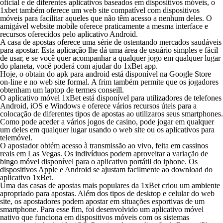
oficial e de diferentes aplicativos baseados em dispositivos móveis, o
1xbet também oferece um web site compatível com dispositivos
móveis para facilitar aqueles que não têm acesso a nenhum deles. O
amigável website mobile oferece praticamente a mesma interface e
recursos oferecidos pelo aplicativo Android.
A casa de apostas oferece uma série de ostentando mercados saudáveis
​​para apostar. Esta aplicação lhe dá uma área de usuário simples e fácil
de usar, e se você quer acompanhar a qualquer jogo em qualquer lugar
do planeta, você poderá com ajudar do 1xBet app.
Hoje, o obtain do apk para android está disponível na Google Store
on-line e no web site formal. A frim também permite que os jogadores
obtenham um laptop de termes conseill.
O aplicativo móvel 1xBet está disponível para utilizadores de telefones
Android, iOS e Windows e oferece vários recursos úteis para a
colocação de diferentes tipos de apostas ao utilizaros seus smartphones.
Como pode aceder a vários jogos de casino, pode jogar em qualquer
um deles em qualquer lugar usando o web site ou os aplicativos para
telemóvel.
O apostador obtém acesso à transmissão ao vivo, feita em cassinos
reais em Las Vegas. Os indivíduos podem aproveitar a variação de
bingo móvel disponível para o aplicativo portátil do iphone. Os
dispositivos Apple e Android se ajustam facilmente ao download do
aplicativo 1xBet.
Uma das casas de apostas mais populares da 1xBet criou um ambiente
apropriado para apostas. Além dos tipos de desktop e celular do web
site, os apostadores podem apostar em situações esportivas de um
smartphone. Para esse fim, foi desenvolvido um aplicativo móvel
nativo que funciona em dispositivos móveis com os sistemas