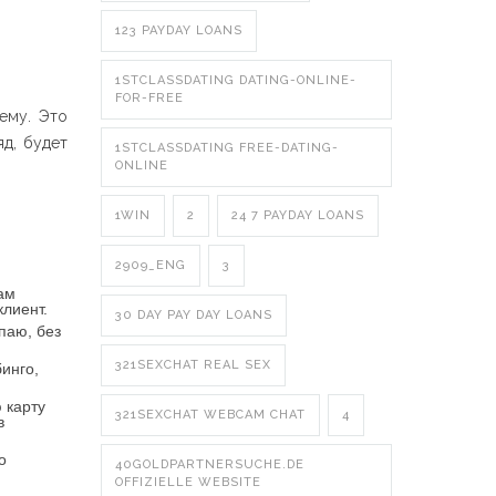
123 PAYDAY LOANS
1STCLASSDATING DATING-ONLINE-
FOR-FREE
чему. Это
яд, будет
1STCLASSDATING FREE-DATING-
ONLINE
1WIN
2
24 7 PAYDAY LOANS
2909_ENG
3
ам
лиент.
30 DAY PAY DAY LOANS
паю, без
321SEXCHAT REAL SEX
бинго,
 карту
321SEXCHAT WEBCAM CHAT
4
в
о
40GOLDPARTNERSUCHE.DE
OFFIZIELLE WEBSITE