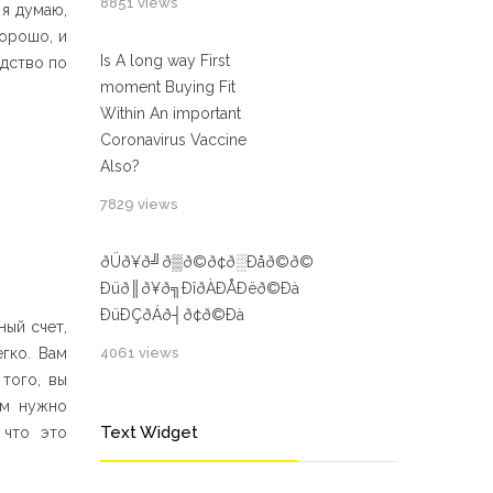
8851 views
 я думаю,
хорошо, и
Is A long way First
одство по
moment Buying Fit
Within An important
Coronavirus Vaccine
Also?
7829 views
ðÜð¥ð╝ð▒ð©ð¢ð░Ðåð©ð©
Ðüð║ð¥ð╗ÐîðÀÐÅÐëð©Ðà
ÐüÐÇðÁð┤ð¢ð©Ðà
ный счет,
егко. Вам
4061 views
того, вы
ам нужно
Text Widget
 что это