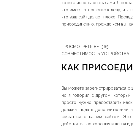
хотите использовать сами. Я пост
что имеет отношение к делу, и я 
что ваш сайт делает плохо. Прежд
присоединению, прежде чем вы на
ПРОСМОТРЕТЬ BET365
СОВМЕСТИМОСТЬ УСТРОЙСТВА:
КАК ПРИСОЕДИ
Вы можете зарегистрироваться с 
но я говорил с другом, который 
просто нужно предоставить неско
должны подать дополнительный ч
связаться с вашим сайтом. Это
действительно хорошая и ясная ид