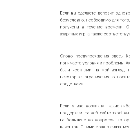
Если вы сделаете депозит одновр
безусловно, необходимо для того,
получены в течение времени. О
азартных игр, а также соответству
Слово предупреждения здесь. К
понимаете условия и проблемы. Ак
были честными, на мой взгляд, 
некоторые ограничения относи
средствами.
Если у вас возникнут какие-ли
поддержки. На веб-сайте 1xbet в
на большинство вопросов, котор
клиентов. С ними можно связаться 