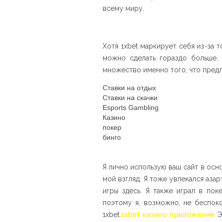
всему миру.
Хотя 1xbet маркирует себя из-за т
можно сделать гораздо больше, 
множество именно того, что предл
Ставки на отдых
Ставки на скачки
Esports Gambling
Казино
покер
бинго
Я лично использую ваш сайт в осно
мой взгляд. Я тоже увлекался аза
игры здесь. Я также играл в пок
поэтому я, возможно, не беспок
1xbet.
1xbet казино приложение
Э