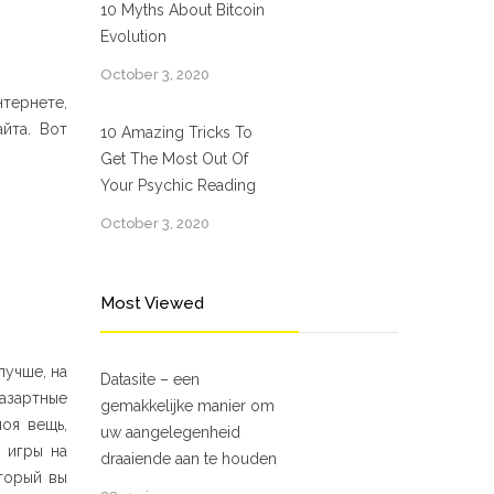
10 Myths About Bitcoin
Evolution
October 3, 2020
нтернете,
йта. Вот
10 Amazing Tricks To
Get The Most Out Of
Your Psychic Reading
October 3, 2020
Most Viewed
лучше, на
Datasite – een
 азартные
gemakkelijke manier om
оя вещь,
uw aangelegenheid
 игры на
draaiende aan te houden
торый вы