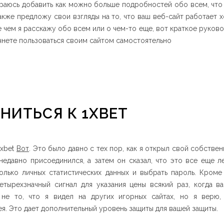
араюсь добавить как можно больше подробностей обо всем, что
также предложу свои взгляды на то, что ваш веб-сайт работает 
е чем я расскажу обо всем или о чем-то еще, вот краткое руков
чнете пользоваться своим сайтом самостоятельно
НИТЬСЯ К 1XBET
1xbet
Вот
. Это было давно с тех пор, как я открыл свой собствен
недавно присоединился, а затем он сказал, что это все еще л
лько личных статистических данных и выбрать пароль. Кроме 
етырехзначный сигнал для указания цены всякий раз, когда в
 не то, что я видел на других игорных сайтах, но я верю,
ея. Это дает дополнительный уровень защиты для вашей защиты.