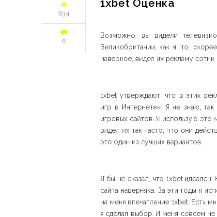
1xbet Оценка
634
Возможно, вы видели телевизио
0
Великобритании, как я, то, скор
наверное, видел их рекламу сотни 
1xbet утверждают, что в этих ре
игр в Интернете». Я не знаю, так
игровых сайтов. Я использую это м
видел их так часто, что они дейс
это один из лучших вариантов.
Я бы не сказал, что 1xbet идеален
сайта наверняка. За эти годы я ис
на меня впечатление 1xbet. Есть м
я сделал выбор. И меня совсем не