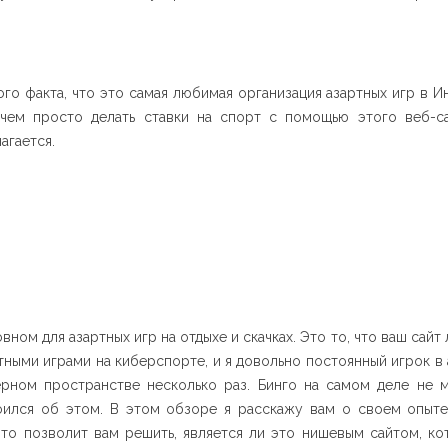
ого факта, что это самая любимая организация азартных игр в И
чем просто делать ставки на спорт с помощью этого веб-са
агается.
вном для азартных игр на отдыхе и скачках.
Это то, что ваш сайт 
ртными играми на киберспорте, и я довольно постоянный игрок в
ерном пространстве несколько раз. Бинго на самом деле не м
оился об этом. В этом обзоре я расскажу вам о своем опыте
то позволит вам решить, является ли это нишевым сайтом, ко