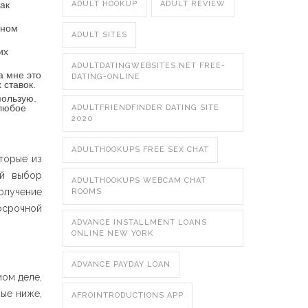
как
ADULT HOOKUP
ADULT REVIEW
ьном
ADULT SITES
их
ADULTDATINGWEBSITES.NET FREE-
а мне это
DATING-ONLINE
 ставок.
пользую.
 любое
ADULTFRIENDFINDER DATING SITE
2020
ADULTHOOKUPS FREE SEX CHAT
торые из
ий выбор
ADULTHOOKUPS WEBCAM CHAT
получение
ROOMS
осрочной
ADVANCE INSTALLMENT LOANS
ONLINE NEW YORK
ADVANCE PAYDAY LOAN
мом деле,
ые ниже,
AFROINTRODUCTIONS APP