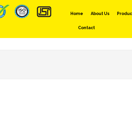
Home
About Us
Produc
Contact