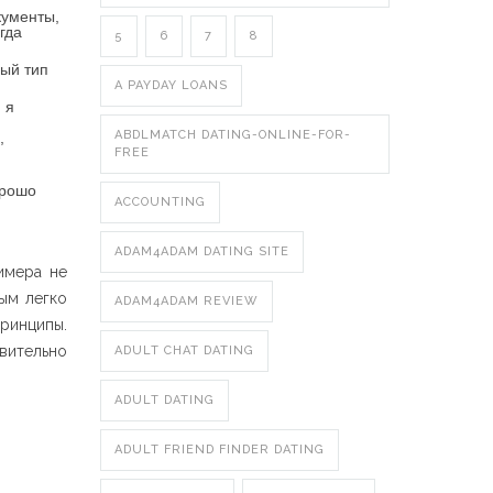
кументы,
гда
5
6
7
8
ный тип
A PAYDAY LOANS
 я
ABDLMATCH DATING-ONLINE-FOR-
,
FREE
орошо
ACCOUNTING
ADAM4ADAM DATING SITE
имера не
ым легко
ADAM4ADAM REVIEW
принципы.
твительно
ADULT CHAT DATING
ADULT DATING
ADULT FRIEND FINDER DATING