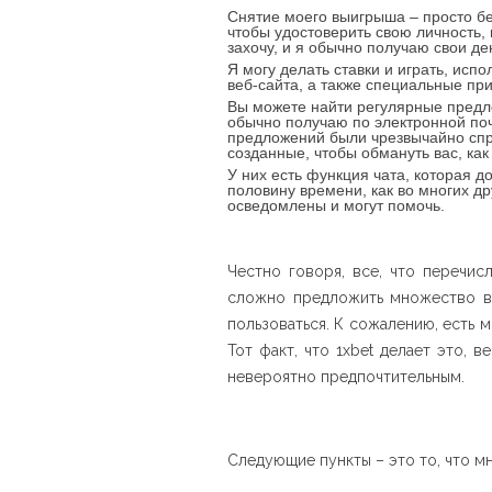
Снятие моего выигрыша – просто б
чтобы удостоверить свою личность, 
захочу, и я обычно получаю свои ден
Я могу делать ставки и играть, ис
веб-сайта, а также специальные при
Вы можете найти регулярные предло
обычно получаю по электронной поч
предложений были чрезвычайно спр
созданные, чтобы обмануть вас, как
У них есть функция чата, которая 
половину времени, как во многих др
осведомлены и могут помочь.
Честно говоря, все, что перечис
сложно предложить множество ва
пользоваться. К сожалению, есть 
Тот факт, что 1xbet делает это, 
невероятно предпочтительным.
Следующие пункты – это то, что мн