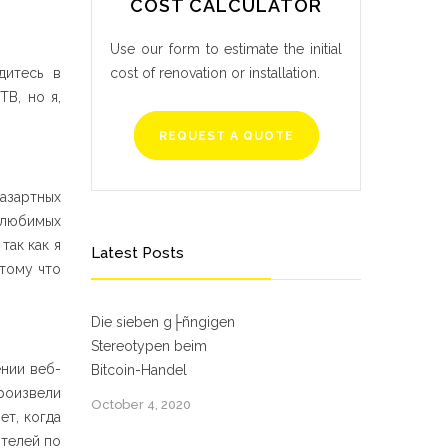
COST CALCULATOR
Use our form to estimate the initial
дитесь в
cost of renovation or installation.
В, но я,
REQUEST A QUOTE
азартных
з любимых
так как я
Latest Posts
отому что
Die sieben g├ñngigen
Stereotypen beim
ении веб-
Bitcoin-Handel
произвели
October 4, 2020
ет, когда
ителей по